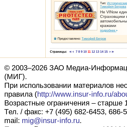
Тип:
Исторические
Тимофея Бегрова
Не VINом еди
Страховщики 
автомобильн
кражами
подробнее
Предоставлено:
Тимофей Бегров
Страницы:
7
8
9
10
11
12
13
14
15
© 2003–2026 ЗАО Медиа-Информаци
(МИГ).
При использовании материалов не
правила (
http://www.insur-info.ru/abo
Возрастные ограничения – старше 1
Тел. / факс: +7 (495) 682-6453, 686-5
mail:
mig@insur-info.ru
.