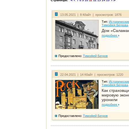
Страницы:
7
8
9
10
11
12
13
14
15
13.05.2021 | 8 Кбайт | просмотров: 1876
Тип:
Исторические
Тимофея Бегрова
Дом «Салама
подробнее
Предоставлено:
Тимофей Бегров
22.04.2021 | 14 Кбайт | просмотров: 1220
Тип:
Исторические
Тимофея Бегрова
Как страховщ
мировую экон
уронили
подробнее
Предоставлено:
Тимофей Бегров