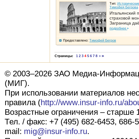
Тип:
Исторические
Тимофея Бегрова
Итальянский п
страховой мо
Заграница да
подробнее
Предоставлено:
Тимофей Бегров
Страницы:
1
2
3
4
5
6
7
8
© 2003–2026 ЗАО Медиа-Информаци
(МИГ).
При использовании материалов не
правила (
http://www.insur-info.ru/abo
Возрастные ограничения – старше 1
Тел. / факс: +7 (495) 682-6453, 686-5
mail:
mig@insur-info.ru
.