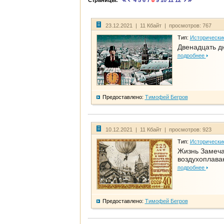
Страницы:
4
5
6
7
8
9
10
11
12
23.12.2021 | 11 Кбайт | просмотров: 767
Тип:
Исторически
Двенадцать д
подробнее
Предоставлено:
Тимофей Бегров
10.12.2021 | 11 Кбайт | просмотров: 923
Тип:
Исторически
Жизнь Замеча
воздухоплава
подробнее
Предоставлено:
Тимофей Бегров