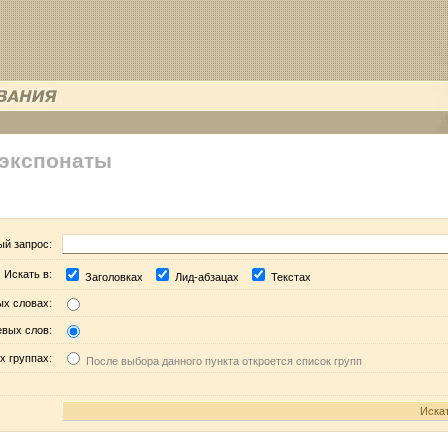
 экспонаты
ый запрос:
Искать в:
Заголовках
Лид-абзацах
Текстах
ых словах:
евых слов:
х группах:
После выбора данного пункта откроется список групп