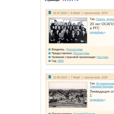
Страницы:
1
2
3
4
5
01.07.2023 | 8 Кбайт | просмотров: 1074
Тип:
Газеты, журн
20 лет ОСАГО.
и РГС
подробнее
Владелец :
Росгосстрах
Предоставлено:
Росгосстрах
Название страховой организации:
Госстрах
Год:
2003
10.06.2023 | 7 Кбайт | просмотров: 1033
Тип:
Исторические
Тимофея Бегрова
Ликвидация ог
1
подробнее
Предоставлено:
Тимофей Бегров