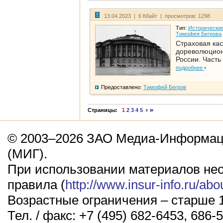
13.04.2023 | 6 Кбайт | просмотров: 1298
Тип:
Исторические
Тимофея Бегрова
Страховая кас
дореволюцио
России. Часть
подробнее
Предоставлено:
Тимофей Бегров
Страницы:
1
2
3
4
5
© 2003–2026 ЗАО Медиа-Информаци
(МИГ).
При использовании материалов не
правила (
http://www.insur-info.ru/abo
Возрастные ограничения – старше 1
Тел. / факс: +7 (495) 682-6453, 686-5