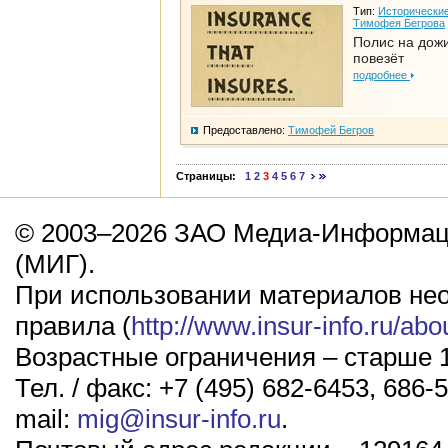
Тип:
Исторические
Тимофея Бегрова
Полис на дож
повезёт
подробнее
Предоставлено:
Тимофей Бегров
Страницы:
1
2
3
4
5
6
7
© 2003–2026 ЗАО Медиа-Информаци
(МИГ).
При использовании материалов не
правила (
http://www.insur-info.ru/abo
Возрастные ограничения – старше 1
Тел. / факс: +7 (495) 682-6453, 686-5
mail:
mig@insur-info.ru
.