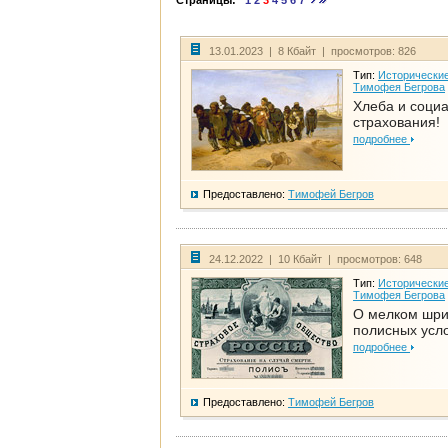
Страницы:
1
2
3
4
5
6
7
13.01.2023 | 8 Кбайт | просмотров: 826
Тип:
Исторические
Тимофея Бегрова
Хлеба и соци
страхования!
подробнее
Предоставлено:
Тимофей Бегров
24.12.2022 | 10 Кбайт | просмотров: 648
Тип:
Исторические
Тимофея Бегрова
О мелком шр
полисных усл
подробнее
Предоставлено:
Тимофей Бегров