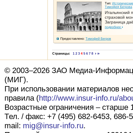
Тип:
Исторические
Тимофея Бегрова
Итальянский п
страховой мо
Заграница да
подробнее
Предоставлено:
Тимофей Бегров
Страницы:
1
2
3
4
5
6
7
8
© 2003–2026 ЗАО Медиа-Информаци
(МИГ).
При использовании материалов не
правила (
http://www.insur-info.ru/abo
Возрастные ограничения – старше 1
Тел. / факс: +7 (495) 682-6453, 686-5
mail:
mig@insur-info.ru
.