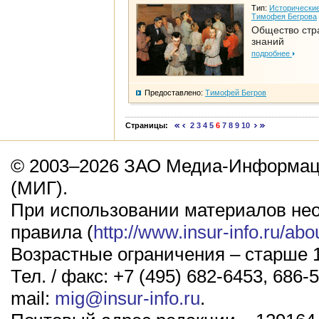
Тип:
Исторические
Тимофея Бегрова
Общество стр
знаний
подробнее
Предоставлено:
Тимофей Бегров
Страницы:
2
3
4
5
6
7
8
9
10
© 2003–2026 ЗАО Медиа-Информаци
(МИГ).
При использовании материалов не
правила (
http://www.insur-info.ru/abo
Возрастные ограничения – старше 1
Тел. / факс: +7 (495) 682-6453, 686-5
mail:
mig@insur-info.ru
.