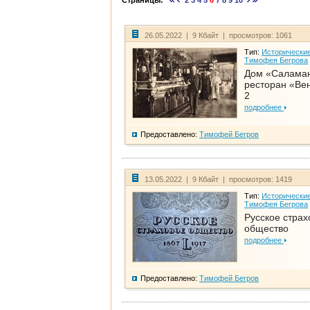
Страницы:
2
3
4
5
6
7
8
9
10
26.05.2022 | 9 Кбайт | просмотров: 1061
Тип:
Исторические
Тимофея Бегрова
Дом «Салама
ресторан «Вен
2
подробнее
Предоставлено:
Тимофей Бегров
13.05.2022 | 9 Кбайт | просмотров: 1419
Тип:
Исторические
Тимофея Бегрова
Русское страх
общество
подробнее
Предоставлено:
Тимофей Бегров