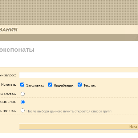
 экспонаты
ый запрос:
Искать в:
Заголовках
Лид-абзацах
Текстах
ых словах:
евых слов:
х группах:
После выбора данного пункта откроется список групп