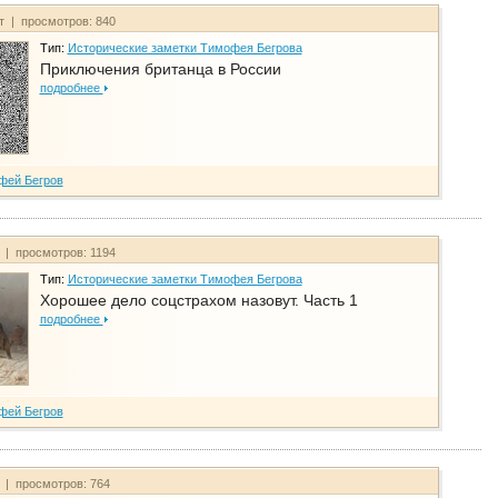
йт | просмотров: 840
Тип:
Исторические заметки Тимофея Бегрова
Приключения британца в России
подробнее
фей Бегров
т | просмотров: 1194
Тип:
Исторические заметки Тимофея Бегрова
Хорошее дело соцстрахом назовут. Часть 1
подробнее
фей Бегров
т | просмотров: 764