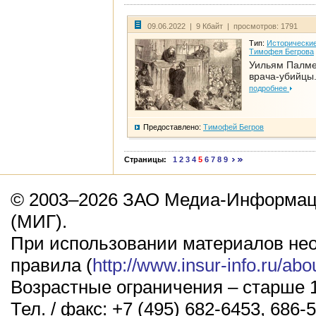
09.06.2022 | 9 Кбайт | просмотров: 1791
Тип:
Исторические
Тимофея Бегрова
Уильям Палме
врача-убийцы.
подробнее
Предоставлено:
Тимофей Бегров
Страницы:
1
2
3
4
5
6
7
8
9
© 2003–2026 ЗАО Медиа-Информаци
(МИГ).
При использовании материалов не
правила (
http://www.insur-info.ru/abo
Возрастные ограничения – старше 1
Тел. / факс: +7 (495) 682-6453, 686-5