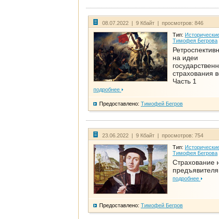
08.07.2022 | 9 Кбайт | просмотров: 846
Тип:
Исторические
Тимофея Бегрова
Ретроспективн
на идеи
государственн
страхования 
Часть 1
подробнее
Предоставлено:
Тимофей Бегров
23.06.2022 | 9 Кбайт | просмотров: 754
Тип:
Исторические
Тимофея Бегрова
Страхование 
предъявителя
подробнее
Предоставлено:
Тимофей Бегров