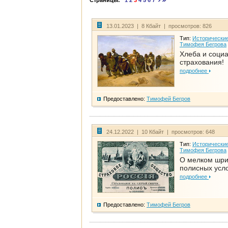
Страницы:
1
2
3
4
5
6
7
13.01.2023 | 8 Кбайт | просмотров: 826
Тип:
Исторические
Тимофея Бегрова
Хлеба и соци
страхования!
подробнее
Предоставлено:
Тимофей Бегров
24.12.2022 | 10 Кбайт | просмотров: 648
Тип:
Исторические
Тимофея Бегрова
О мелком шр
полисных усл
подробнее
Предоставлено:
Тимофей Бегров