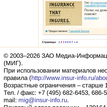
Тип:
Исторические
Тимофея Бегрова
Полис на дож
повезёт
подробнее
Предоставлено:
Тимофей Бегров
Страницы:
1
2
3
4
5
6
7
© 2003–2026 ЗАО Медиа-Информаци
(МИГ).
При использовании материалов не
правила (
http://www.insur-info.ru/abo
Возрастные ограничения – старше 1
Тел. / факс: +7 (495) 682-6453, 686-5
mail:
mig@insur-info.ru
.