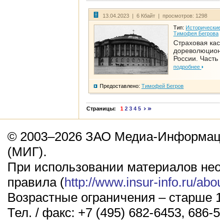
13.04.2023 | 6 Кбайт | просмотров: 1298
Тип:
Исторические
Тимофея Бегрова
Страховая кас
дореволюцио
России. Часть
подробнее
Предоставлено:
Тимофей Бегров
Страницы:
1
2
3
4
5
© 2003–2026 ЗАО Медиа-Информаци
(МИГ).
При использовании материалов не
правила (
http://www.insur-info.ru/abo
Возрастные ограничения – старше 1
Тел. / факс: +7 (495) 682-6453, 686-5