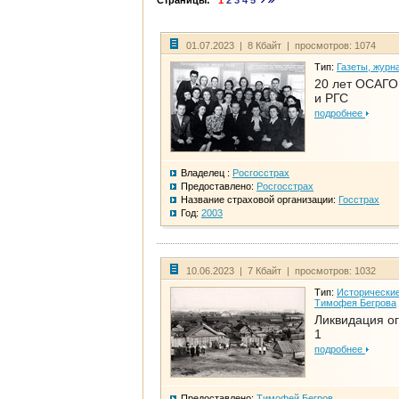
Страницы:
1
2
3
4
5
01.07.2023 | 8 Кбайт | просмотров: 1074
Тип:
Газеты, журн
20 лет ОСАГО.
и РГС
подробнее
Владелец :
Росгосстрах
Предоставлено:
Росгосстрах
Название страховой организации:
Госстрах
Год:
2003
10.06.2023 | 7 Кбайт | просмотров: 1032
Тип:
Исторические
Тимофея Бегрова
Ликвидация ог
1
подробнее
Предоставлено:
Тимофей Бегров