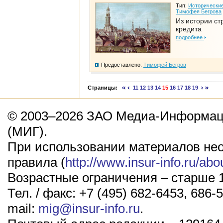
Тип:
Исторические
Тимофея Бегрова
Из истории ст
кредита
подробнее
Предоставлено:
Тимофей Бегров
Страницы:
11
12
13
14
15
16
17
18
19
© 2003–2026 ЗАО Медиа-Информаци
(МИГ).
При использовании материалов не
правила (
http://www.insur-info.ru/abo
Возрастные ограничения – старше 1
Тел. / факс: +7 (495) 682-6453, 686-5
mail:
mig@insur-info.ru
.