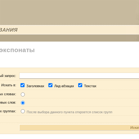
 экспонаты
ый запрос:
Искать в:
Заголовках
Лид-абзацах
Текстах
ых словах:
евых слов:
х группах:
После выбора данного пункта откроется список групп