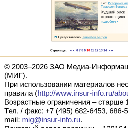
Тип:
Исторические
Тимофея Бегрова
Худший риск
страховщика. 
подробнее
Предоставлено:
Тимофей Бегров
Страницы:
6
7
8
9
10
11
12
13
14
© 2003–2026 ЗАО Медиа-Информаци
(МИГ).
При использовании материалов не
правила (
http://www.insur-info.ru/abo
Возрастные ограничения – старше 1
Тел. / факс: +7 (495) 682-6453, 686-5
mail:
mig@insur-info.ru
.