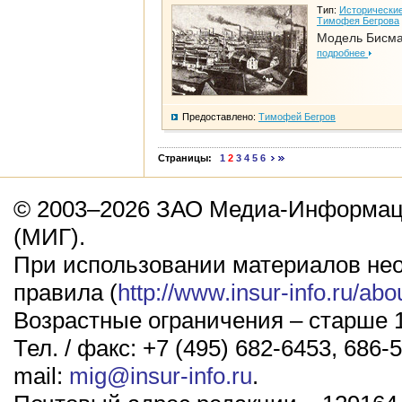
Тип:
Исторические
Тимофея Бегрова
Модель Бисм
подробнее
Предоставлено:
Тимофей Бегров
Страницы:
1
2
3
4
5
6
© 2003–2026 ЗАО Медиа-Информаци
(МИГ).
При использовании материалов не
правила (
http://www.insur-info.ru/abo
Возрастные ограничения – старше 1
Тел. / факс: +7 (495) 682-6453, 686-5
mail:
mig@insur-info.ru
.