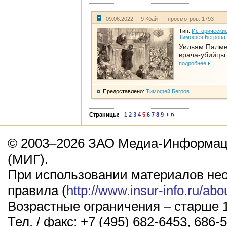
09.06.2022 | 9 Кбайт | просмотров: 1793
Тип:
Исторические
Тимофея Бегрова
Уильям Палме
врача-убийцы.
подробнее
Предоставлено:
Тимофей Бегров
Страницы:
1
2
3
4
5
6
7
8
9
© 2003–2026 ЗАО Медиа-Информаци
(МИГ).
При использовании материалов не
правила (
http://www.insur-info.ru/abo
Возрастные ограничения – старше 1
Тел. / факс: +7 (495) 682-6453, 686-5