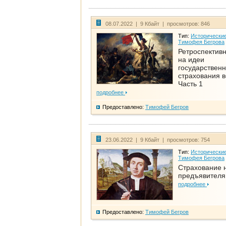
08.07.2022 | 9 Кбайт | просмотров: 846
Тип:
Исторические
Тимофея Бегрова
Ретроспективн
на идеи
государственн
страхования 
Часть 1
подробнее
Предоставлено:
Тимофей Бегров
23.06.2022 | 9 Кбайт | просмотров: 754
Тип:
Исторические
Тимофея Бегрова
Страхование 
предъявителя
подробнее
Предоставлено:
Тимофей Бегров