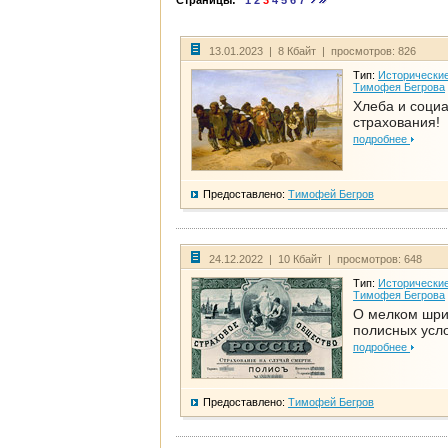
Страницы:
1
2
3
4
5
6
7
13.01.2023 | 8 Кбайт | просмотров: 826
Тип:
Исторические
Тимофея Бегрова
Хлеба и соци
страхования!
подробнее
Предоставлено:
Тимофей Бегров
24.12.2022 | 10 Кбайт | просмотров: 648
Тип:
Исторические
Тимофея Бегрова
О мелком шр
полисных усл
подробнее
Предоставлено:
Тимофей Бегров