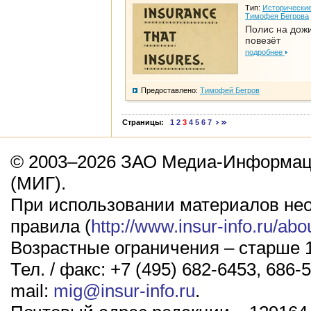
Тип:
Исторические
Тимофея Бегрова
Полис на дож
повезёт
подробнее
Предоставлено:
Тимофей Бегров
Страницы:
1
2
3
4
5
6
7
© 2003–2026 ЗАО Медиа-Информаци
(МИГ).
При использовании материалов не
правила (
http://www.insur-info.ru/abo
Возрастные ограничения – старше 1
Тел. / факс: +7 (495) 682-6453, 686-5
mail:
mig@insur-info.ru
.