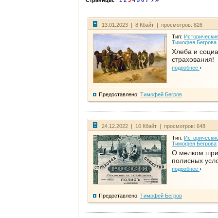
Страницы:
1
2
3
4
5
6
7
13.01.2023 | 8 Кбайт | просмотров: 826
Тип:
Исторические
Тимофея Бегрова
Хлеба и соци
страхования!
подробнее
Предоставлено:
Тимофей Бегров
24.12.2022 | 10 Кбайт | просмотров: 648
Тип:
Исторические
Тимофея Бегрова
О мелком шр
полисных усл
подробнее
Предоставлено:
Тимофей Бегров