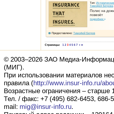
Тип:
Исторические
Тимофея Бегрова
Полис на дож
повезёт
подробнее
Предоставлено:
Тимофей Бегров
Страницы:
1
2
3
4
5
6
7
© 2003–2026 ЗАО Медиа-Информаци
(МИГ).
При использовании материалов не
правила (
http://www.insur-info.ru/abo
Возрастные ограничения – старше 1
Тел. / факс: +7 (495) 682-6453, 686-5
mail:
mig@insur-info.ru
.