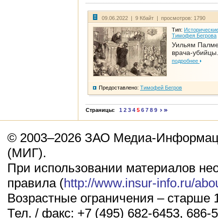
09.06.2022 | 9 Кбайт | просмотров: 1790
Тип:
Исторические
Тимофея Бегрова
Уильям Палме
врача-убийцы.
подробнее
Предоставлено:
Тимофей Бегров
Страницы:
1
2
3
4
5
6
7
8
9
© 2003–2026 ЗАО Медиа-Информаци
(МИГ).
При использовании материалов не
правила (
http://www.insur-info.ru/abo
Возрастные ограничения – старше 1
Тел. / факс: +7 (495) 682-6453, 686-5