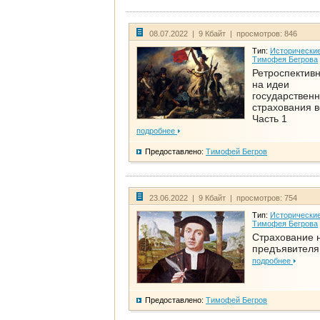
08.07.2022 | 9 Кбайт | просмотров: 846
Тип:
Исторические
Тимофея Бегрова
Ретроспективн
на идеи
государственн
страхования 
Часть 1
подробнее
Предоставлено:
Тимофей Бегров
23.06.2022 | 9 Кбайт | просмотров: 754
Тип:
Исторические
Тимофея Бегрова
Страхование 
предъявителя
подробнее
Предоставлено:
Тимофей Бегров