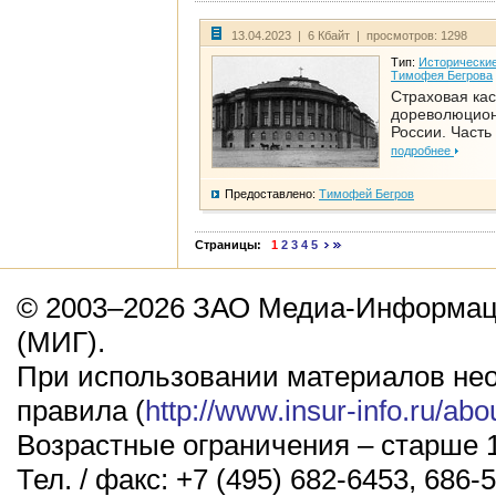
13.04.2023 | 6 Кбайт | просмотров: 1298
Тип:
Исторические
Тимофея Бегрова
Страховая кас
дореволюцио
России. Часть
подробнее
Предоставлено:
Тимофей Бегров
Страницы:
1
2
3
4
5
© 2003–2026 ЗАО Медиа-Информаци
(МИГ).
При использовании материалов не
правила (
http://www.insur-info.ru/abo
Возрастные ограничения – старше 1
Тел. / факс: +7 (495) 682-6453, 686-5