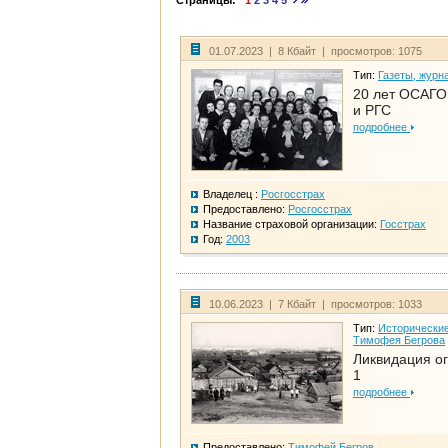
Страницы:
1
2
3
4
5
01.07.2023 | 8 Кбайт | просмотров: 1075
Тип:
Газеты, журн
20 лет ОСАГО.
и РГС
подробнее
Владелец :
Росгосстрах
Предоставлено:
Росгосстрах
Название страховой организации:
Госстрах
Год:
2003
10.06.2023 | 7 Кбайт | просмотров: 1033
Тип:
Исторические
Тимофея Бегрова
Ликвидация ог
1
подробнее
Предоставлено:
Тимофей Бегров