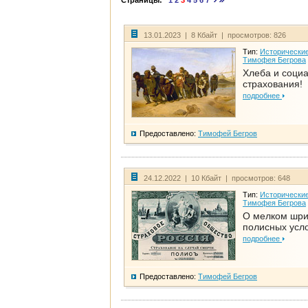
Страницы:
1
2
3
4
5
6
7
13.01.2023 | 8 Кбайт | просмотров: 826
Тип:
Исторические
Тимофея Бегрова
Хлеба и соци
страхования!
подробнее
Предоставлено:
Тимофей Бегров
24.12.2022 | 10 Кбайт | просмотров: 648
Тип:
Исторические
Тимофея Бегрова
О мелком шр
полисных усл
подробнее
Предоставлено:
Тимофей Бегров