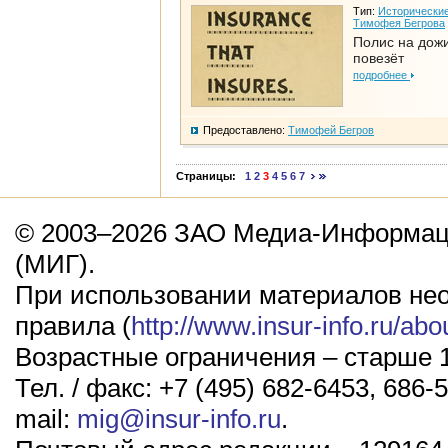
Тип:
Исторические
Тимофея Бегрова
Полис на дож
повезёт
подробнее
Предоставлено:
Тимофей Бегров
Страницы:
1
2
3
4
5
6
7
© 2003–2026 ЗАО Медиа-Информаци
(МИГ).
При использовании материалов не
правила (
http://www.insur-info.ru/abo
Возрастные ограничения – старше 1
Тел. / факс: +7 (495) 682-6453, 686-5
mail:
mig@insur-info.ru
.