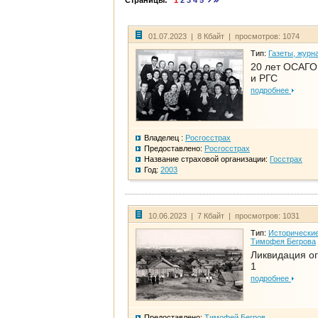
Страницы:
1
2
3
4
5
01.07.2023 | 8 Кбайт | просмотров: 1074
Тип:
Газеты, журн
20 лет ОСАГО.
и РГС
подробнее
Владелец :
Росгосстрах
Предоставлено:
Росгосстрах
Название страховой организации:
Госстрах
Год:
2003
10.06.2023 | 7 Кбайт | просмотров: 1031
Тип:
Исторические
Тимофея Бегрова
Ликвидация ог
1
подробнее
Предоставлено:
Тимофей Бегров