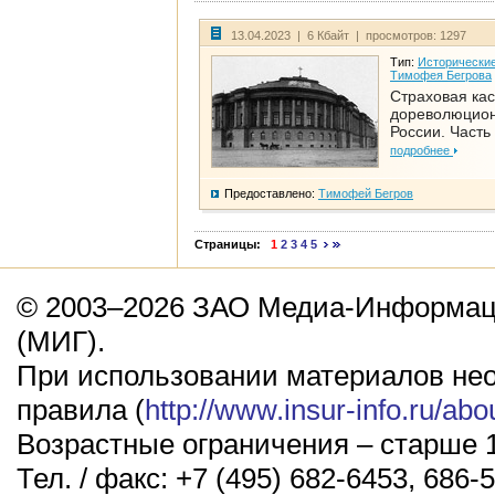
13.04.2023 | 6 Кбайт | просмотров: 1297
Тип:
Исторические
Тимофея Бегрова
Страховая кас
дореволюцио
России. Часть
подробнее
Предоставлено:
Тимофей Бегров
Страницы:
1
2
3
4
5
© 2003–2026 ЗАО Медиа-Информаци
(МИГ).
При использовании материалов не
правила (
http://www.insur-info.ru/abo
Возрастные ограничения – старше 1
Тел. / факс: +7 (495) 682-6453, 686-5