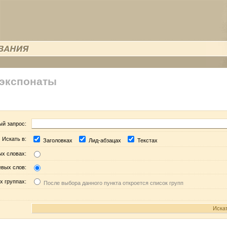
 экспонаты
ый запрос:
Искать в:
Заголовках
Лид-абзацах
Текстах
ых словах:
евых слов:
х группах:
После выбора данного пункта откроется список групп