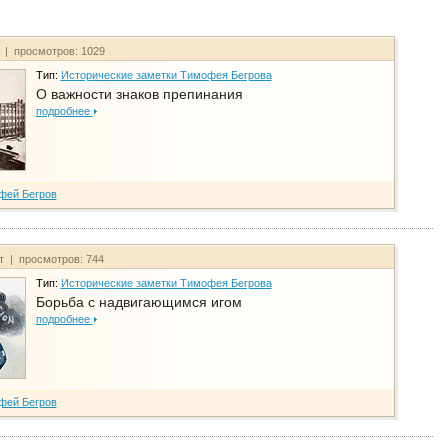
т | просмотров: 1029
Тип:
Исторические заметки Тимофея Бегрова
О важности знаков препинания
подробнее
фей Бегров
йт | просмотров: 744
Тип:
Исторические заметки Тимофея Бегрова
Борьба с надвигающимся игом
подробнее
фей Бегров