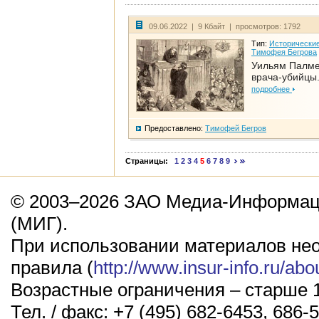
09.06.2022 | 9 Кбайт | просмотров: 1792
Тип:
Исторические
Тимофея Бегрова
Уильям Палме
врача-убийцы.
подробнее
Предоставлено:
Тимофей Бегров
Страницы:
1
2
3
4
5
6
7
8
9
© 2003–2026 ЗАО Медиа-Информаци
(МИГ).
При использовании материалов не
правила (
http://www.insur-info.ru/abo
Возрастные ограничения – старше 1
Тел. / факс: +7 (495) 682-6453, 686-5