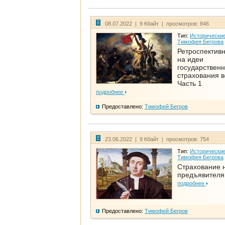
08.07.2022 | 9 Кбайт | просмотров: 846
Тип:
Исторические
Тимофея Бегрова
Ретроспективн
на идеи
государственн
страхования 
Часть 1
подробнее
Предоставлено:
Тимофей Бегров
23.06.2022 | 9 Кбайт | просмотров: 754
Тип:
Исторические
Тимофея Бегрова
Страхование 
предъявителя
подробнее
Предоставлено:
Тимофей Бегров