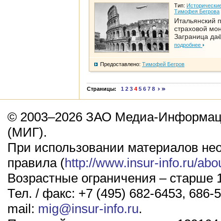
Тип:
Исторические
Тимофея Бегрова
Итальянский п
страховой мо
Заграница да
подробнее
Предоставлено:
Тимофей Бегров
Страницы:
1
2
3
4
5
6
7
8
© 2003–2026 ЗАО Медиа-Информаци
(МИГ).
При использовании материалов не
правила (
http://www.insur-info.ru/abo
Возрастные ограничения – старше 1
Тел. / факс: +7 (495) 682-6453, 686-5
mail:
mig@insur-info.ru
.