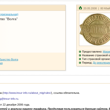
20.05.2008 | 80 Кба
(оригинальная)
во "Волга"
Предоставлено:
Мари
Название страховой о
Тип страховой органи
бщество Волга
Период:
До революци
ия
а (
http://www.insur-info.ru/about_mig/rules/
), ссылка обязательна.
g@insur-info.ru
.
 22 декабря 2006 года.
сетей и анализа нашего трафика. Продолжая пользоваться данным сайтом, 