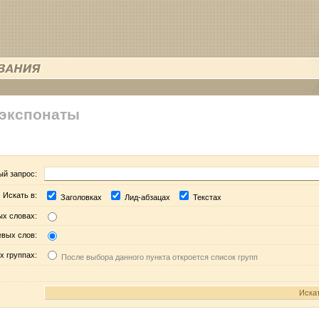
 экспонаты
ый запрос:
Искать в:
Заголовках
Лид-абзацах
Текстах
ых словах:
евых слов:
х группах:
После выбора данного пункта откроется список групп