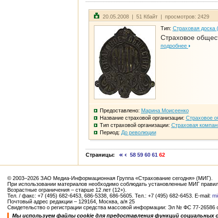
20.05.2008 | 51 Кбайт | просмотров: 2429
Тип:
Страховая доска 
Страховое общест
подробнее
Предоставлено:
Марина Моисеенко
Название страховой организации:
Страховое о
Тип страховой организации:
Страховая компан
Период:
До революции
Страницы:
58
59
60
61
62
© 2003–2026 ЗАО Медиа-Информационная Группа «Страхование сегодня» (МИГ).
При использовании материалов необходимо соблюдать установленные МИГ правил
Возрастные ограничения – старше 12 лет (12+).
Тел. / факс: +7 (495) 682-6453, 686-5338, 686-5605. Тел.: +7 (495) 682-6453. E-mail:
mi
Почтовый адрес редакции – 129164, Москва, а/я 25
Свидетельство о регистрации средства массовой информации: Эл № ФС 77-26586 от
Мы используем файлы cookie для предоставления функций социальных 