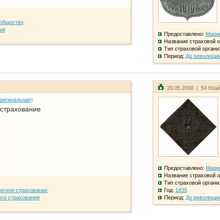
общество
ия
Предоставлено:
Мари
Название страховой о
Тип страховой органи
Период:
До революци
20.05.2008 | 54 Кба
ригинальная)
 страхование
Предоставлено:
Мари
Название страховой о
Тип страховой органи
мское страхование
Год:
1835
го страхования
Период:
До революци