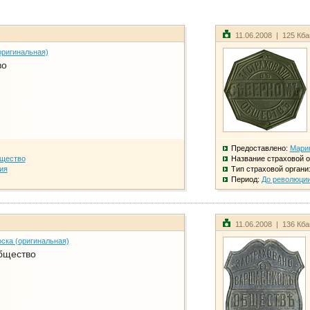
11.06.2008 | 125 Кб
оригинальная)
во
Предоставлено:
Мари
бщество
Название страховой о
ия
Тип страховой органи
Период:
До революци
11.06.2008 | 136 Кб
ска (оригинальная)
бщество