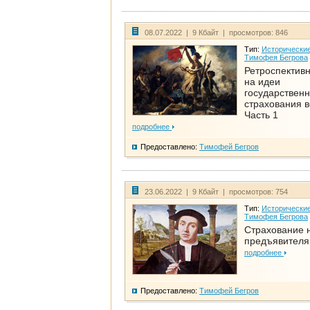
08.07.2022 | 9 Кбайт | просмотров: 846
Тип:
Исторические
Тимофея Бегрова
Ретроспективн
на идеи
государственн
страхования 
Часть 1
подробнее
Предоставлено:
Тимофей Бегров
23.06.2022 | 9 Кбайт | просмотров: 754
Тип:
Исторические
Тимофея Бегрова
Страхование 
предъявителя
подробнее
Предоставлено:
Тимофей Бегров