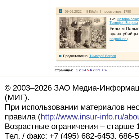
09.06.2022 | 9 Кбайт | просмотров: 1790
Тип:
Исторические
Тимофея Бегрова
Уильям Палме
врача-убийцы.
подробнее
Предоставлено:
Тимофей Бегров
Страницы:
1
2
3
4
5
6
7
8
9
© 2003–2026 ЗАО Медиа-Информаци
(МИГ).
При использовании материалов не
правила (
http://www.insur-info.ru/abo
Возрастные ограничения – старше 1
Тел. / факс: +7 (495) 682-6453, 686-5