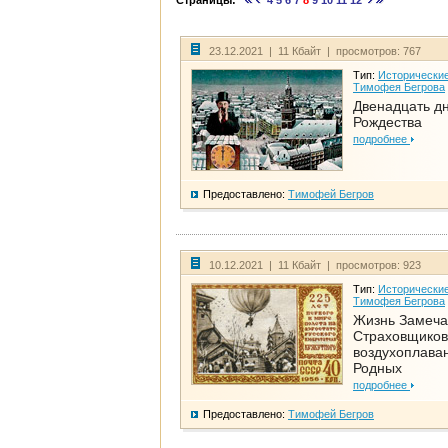
Страницы:
4
5
6
7
8
9
10
11
12
23.12.2021 | 11 Кбайт | просмотров: 767
Тип:
Исторические
Тимофея Бегрова
Двенадцать д
Рождества
подробнее
Предоставлено:
Тимофей Бегров
10.12.2021 | 11 Кбайт | просмотров: 923
Тип:
Исторические
Тимофея Бегрова
Жизнь Замеча
Страховщиков
воздухоплаван
Родных
подробнее
Предоставлено:
Тимофей Бегров