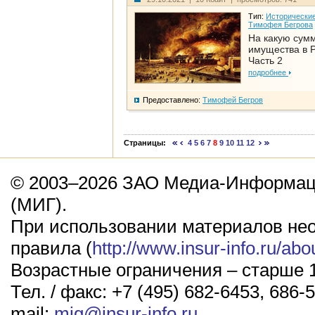
Тип:
Исторические
Тимофея Бегрова
На какую сум
имущества в Р
Часть 2
подробнее
Предоставлено:
Тимофей Бегров
Страницы:
4
5
6
7
8
9
10
11
12
© 2003–2026 ЗАО Медиа-Информаци
(МИГ).
При использовании материалов не
правила (
http://www.insur-info.ru/abo
Возрастные ограничения – старше 1
Тел. / факс: +7 (495) 682-6453, 686-5
mail:
mig@insur-info.ru
.