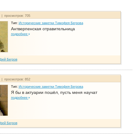
т | просмотров: 705
Тип:
Исторические заметки Тимофея Бегрова
Антверпенская отравительница
подробнее
фей Бегров
т | просмотров: 852
Тип:
Исторические заметки Тимофея Бегрова
Я бы в актуарии пошёл, пусть меня научат
подробнее
фей Бегров