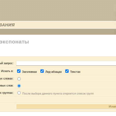
 экспонаты
ый запрос:
Искать в:
Заголовках
Лид-абзацах
Текстах
ых словах:
евых слов:
х группах:
После выбора данного пункта откроется список групп