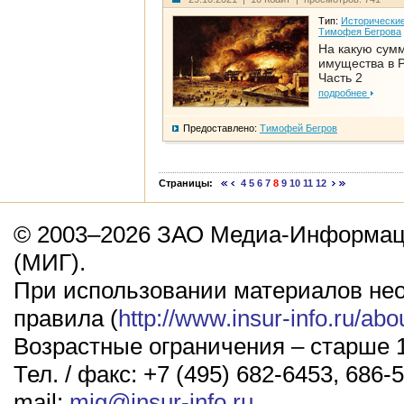
Тип:
Исторические
Тимофея Бегрова
На какую сум
имущества в Р
Часть 2
подробнее
Предоставлено:
Тимофей Бегров
Страницы:
4
5
6
7
8
9
10
11
12
© 2003–2026 ЗАО Медиа-Информаци
(МИГ).
При использовании материалов не
правила (
http://www.insur-info.ru/abo
Возрастные ограничения – старше 1
Тел. / факс: +7 (495) 682-6453, 686-5
mail:
mig@insur-info.ru
.