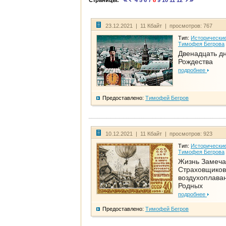
Страницы:
4
5
6
7
8
9
10
11
12
23.12.2021 | 11 Кбайт | просмотров: 767
Тип:
Исторические
Тимофея Бегрова
Двенадцать д
Рождества
подробнее
Предоставлено:
Тимофей Бегров
10.12.2021 | 11 Кбайт | просмотров: 923
Тип:
Исторические
Тимофея Бегрова
Жизнь Замеча
Страховщиков
воздухоплаван
Родных
подробнее
Предоставлено:
Тимофей Бегров