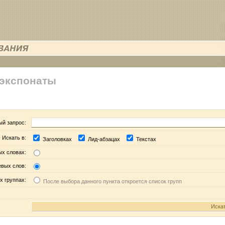
 экспонаты
ый запрос:
Искать в:
Заголовках
Лид-абзацах
Текстах
ых словах:
евых слов:
х группах:
После выбора данного пункта откроется список групп