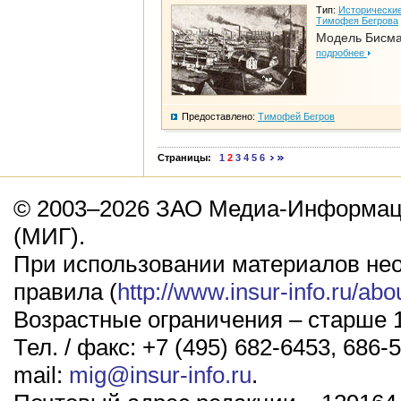
Тип:
Исторические
Тимофея Бегрова
Модель Бисм
подробнее
Предоставлено:
Тимофей Бегров
Страницы:
1
2
3
4
5
6
© 2003–2026 ЗАО Медиа-Информаци
(МИГ).
При использовании материалов не
правила (
http://www.insur-info.ru/abo
Возрастные ограничения – старше 1
Тел. / факс: +7 (495) 682-6453, 686-5
mail:
mig@insur-info.ru
.