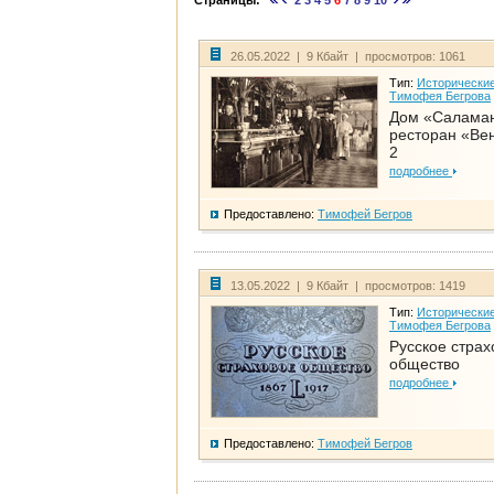
Страницы:
2
3
4
5
6
7
8
9
10
26.05.2022 | 9 Кбайт | просмотров: 1061
Тип:
Исторические
Тимофея Бегрова
Дом «Салама
ресторан «Вен
2
подробнее
Предоставлено:
Тимофей Бегров
13.05.2022 | 9 Кбайт | просмотров: 1419
Тип:
Исторические
Тимофея Бегрова
Русское страх
общество
подробнее
Предоставлено:
Тимофей Бегров