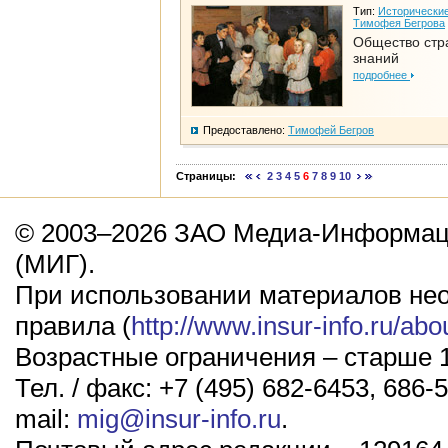
Тип:
Исторические
Тимофея Бегрова
Общество стр
знаний
подробнее
Предоставлено:
Тимофей Бегров
Страницы:
2
3
4
5
6
7
8
9
10
© 2003–2026 ЗАО Медиа-Информаци
(МИГ).
При использовании материалов не
правила (
http://www.insur-info.ru/abo
Возрастные ограничения – старше 1
Тел. / факс: +7 (495) 682-6453, 686-5
mail:
mig@insur-info.ru
.