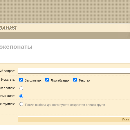
 экспонаты
ый запрос:
Искать в:
Заголовках
Лид-абзацах
Текстах
ых словах:
евых слов:
х группах:
После выбора данного пункта откроется список групп