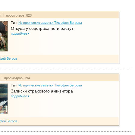
йт | просмотров: 828
Тип:
Исторические заметки Тимофея Бегрова
Откуда у соцстраха ноги растут
подробнее
фей Бегров
т | просмотров: 794
Тип:
Исторические заметки Тимофея Бегрова
Записки страхового аквизитора
подробнее
фей Бегров