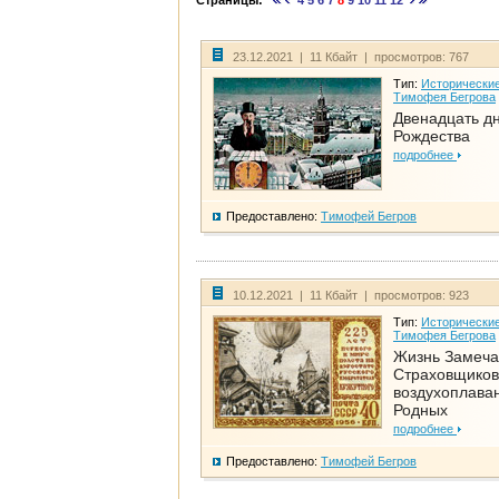
Страницы:
4
5
6
7
8
9
10
11
12
23.12.2021 | 11 Кбайт | просмотров: 767
Тип:
Исторические
Тимофея Бегрова
Двенадцать д
Рождества
подробнее
Предоставлено:
Тимофей Бегров
10.12.2021 | 11 Кбайт | просмотров: 923
Тип:
Исторические
Тимофея Бегрова
Жизнь Замеча
Страховщиков
воздухоплаван
Родных
подробнее
Предоставлено:
Тимофей Бегров