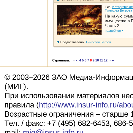
Тип:
Исторические
Тимофея Бегрова
На какую сум
имущества в Р
Часть 2
подробнее
Предоставлено:
Тимофей Бегров
Страницы:
4
5
6
7
8
9
10
11
12
© 2003–2026 ЗАО Медиа-Информаци
(МИГ).
При использовании материалов не
правила (
http://www.insur-info.ru/abo
Возрастные ограничения – старше 1
Тел. / факс: +7 (495) 682-6453, 686-5
mail:
mig@insur-info.ru
.