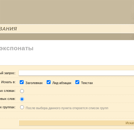
 экспонаты
ый запрос:
Искать в:
Заголовках
Лид-абзацах
Текстах
ых словах:
евых слов:
х группах:
После выбора данного пункта откроется список групп