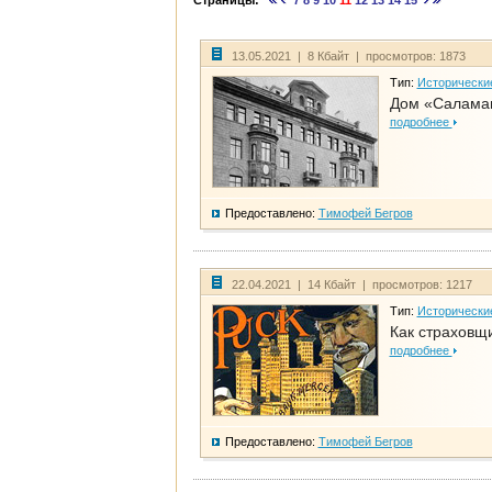
Страницы:
7
8
9
10
11
12
13
14
15
13.05.2021 | 8 Кбайт | просмотров: 1873
Тип:
Исторически
Дом «Салама
подробнее
Предоставлено:
Тимофей Бегров
22.04.2021 | 14 Кбайт | просмотров: 1217
Тип:
Исторически
Как страховщ
подробнее
Предоставлено:
Тимофей Бегров