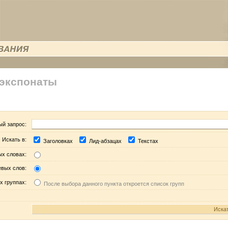
 экспонаты
ый запрос:
Искать в:
Заголовках
Лид-абзацах
Текстах
ых словах:
евых слов:
х группах:
После выбора данного пункта откроется список групп