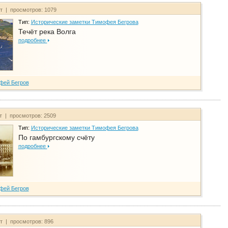
йт | просмотров: 1079
Тип:
Исторические заметки Тимофея Бегрова
Течёт река Волга
подробнее
фей Бегров
йт | просмотров: 2509
Тип:
Исторические заметки Тимофея Бегрова
По гамбургскому счёту
подробнее
фей Бегров
йт | просмотров: 896