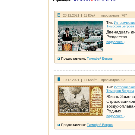
Страницы:
4
5
6
7
8
9
10
11
12
23.12.2021 | 11 Кбайт | просмотров: 767
Тип:
Исторические
Тимофея Бегрова
Двенадцать д
Рождества
подробнее
Предоставлено:
Тимофей Бегров
10.12.2021 | 11 Кбайт | просмотров: 921
Тип:
Исторические
Тимофея Бегрова
Жизнь Замеча
Страховщиков
воздухоплаван
Родных
подробнее
Предоставлено:
Тимофей Бегров