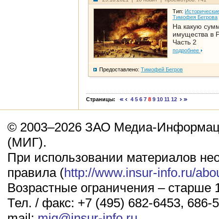
Тип:
Исторические
Тимофея Бегрова
На какую сум
имущества в Р
Часть 2
подробнее
Предоставлено:
Тимофей Бегров
Страницы:
4
5
6
7
8
9
10
11
12
© 2003–2026 ЗАО Медиа-Информаци
(МИГ).
При использовании материалов не
правила (
http://www.insur-info.ru/abo
Возрастные ограничения – старше 1
Тел. / факс: +7 (495) 682-6453, 686-5
mail:
mig@insur-info.ru
.