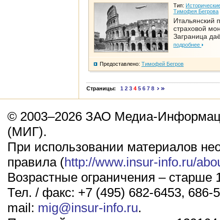
Тип:
Исторические
Тимофея Бегрова
Итальянский п
страховой мо
Заграница да
подробнее
Предоставлено:
Тимофей Бегров
Страницы:
1
2
3
4
5
6
7
8
© 2003–2026 ЗАО Медиа-Информаци
(МИГ).
При использовании материалов не
правила (
http://www.insur-info.ru/abo
Возрастные ограничения – старше 1
Тел. / факс: +7 (495) 682-6453, 686-5
mail:
mig@insur-info.ru
.