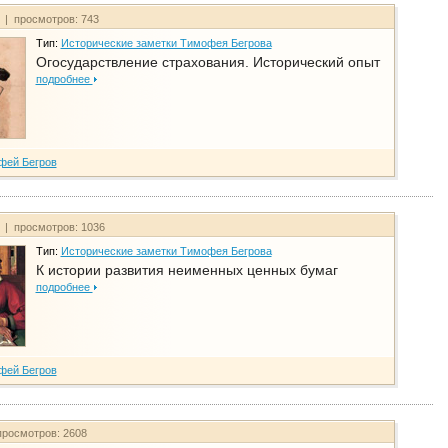
т | просмотров: 743
Тип:
Исторические заметки Тимофея Бегрова
Огосударствление страхования. Исторический опыт
подробнее
фей Бегров
т | просмотров: 1036
Тип:
Исторические заметки Тимофея Бегрова
К истории развития неименных ценных бумаг
подробнее
фей Бегров
просмотров: 2608