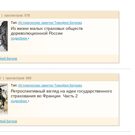
т | просмотров: 678
Тип:
Исторические заметки Тимофея Бегрова
Из жизни малых страховых обществ
дореволюционной России
подробнее
фей Бегров
йт | просмотров: 868
Тип:
Исторические заметки Тимофея Бегрова
Ретроспективный взгляд на идеи государственного
страхования во Франции. Часть 2
подробнее
фей Бегров