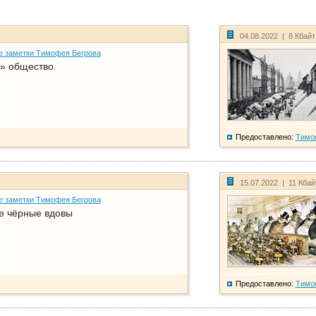
04.08.2022 | 8 Кбай
е заметки Тимофея Бегрова
» общество
Предоставлено:
Тимо
15.07.2022 | 11 Кба
е заметки Тимофея Бегрова
е чёрные вдовы
Предоставлено:
Тимо