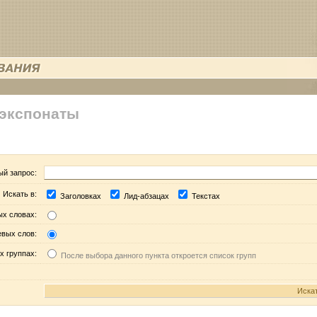
 экспонаты
ый запрос:
Искать в:
Заголовках
Лид-абзацах
Текстах
ых словах:
евых слов:
х группах:
После выбора данного пункта откроется список групп