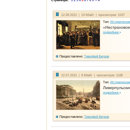
Страницы:
1
2
3
4
5
6
7
8
9
12.08.2022 | 10 Кбайт | просмотров: 1037
Тип:
Исторически
«Нестраховое
подробнее
Предоставлено:
Тимофей Бегров
22.07.2022 | 8 Кбайт | просмотров: 1188
Тип:
Исторически
Ливерпульски
подробнее
Предоставлено:
Тимофей Бегров