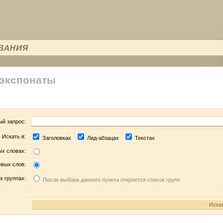
 экспонаты
ый запрос:
Искать в:
Заголовках
Лид-абзацах
Текстах
ых словах:
евых слов:
х группах:
После выбора данного пункта откроется список групп