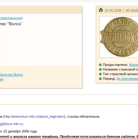
20.05.2008 | 80 Кба
(оригинальная)
во "Волга"
Предоставлено:
Мари
Название страховой о
Тип страховой органи
бщество Волга
Период:
До революци
ия
а (
http://www.insur-info.ru/about_mig/rules/
), ссылка обязательна.
g@insur-info.ru
.
 22 декабря 2006 года.
сетей и анализа нашего трафика. Продолжая пользоваться данным сайтом, 