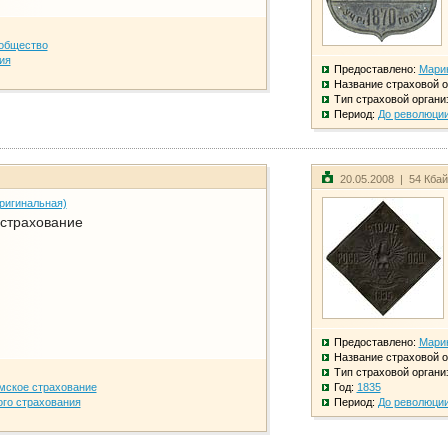
общество
ия
Предоставлено:
Мари
Название страховой о
Тип страховой органи
Период:
До революци
20.05.2008 | 54 Кба
ригинальная)
 страхование
Предоставлено:
Мари
Название страховой о
Тип страховой органи
мское страхование
Год:
1835
го страхования
Период:
До революци