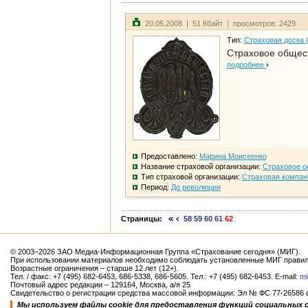
20.05.2008 | 51 Кбайт | просмотров: 2429
Тип:
Страховая доска 
Страховое общест
подробнее
Предоставлено:
Марина Моисеенко
Название страховой организации:
Страховое о
Тип страховой организации:
Страховая компан
Период:
До революции
Страницы:
58
59
60
61
62
© 2003–2026 ЗАО Медиа-Информационная Группа «Страхование сегодня» (МИГ).
При использовании материалов необходимо соблюдать установленные МИГ правил
Возрастные ограничения – старше 12 лет (12+).
Тел. / факс: +7 (495) 682-6453, 686-5338, 686-5605. Тел.: +7 (495) 682-6453. E-mail:
mi
Почтовый адрес редакции – 129164, Москва, а/я 25
Свидетельство о регистрации средства массовой информации: Эл № ФС 77-26586 от
Мы используем файлы cookie для предоставления функций социальных 