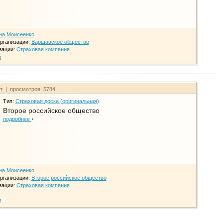
на Моисеенко
рганизации:
Варшавское общество
зации:
Страховая компания
и
йт | просмотров: 5784
Тип:
Страховая доска (оригинальная)
Второе российское общество
подробнее
на Моисеенко
рганизации:
Второе российское общество
зации:
Страховая компания
и