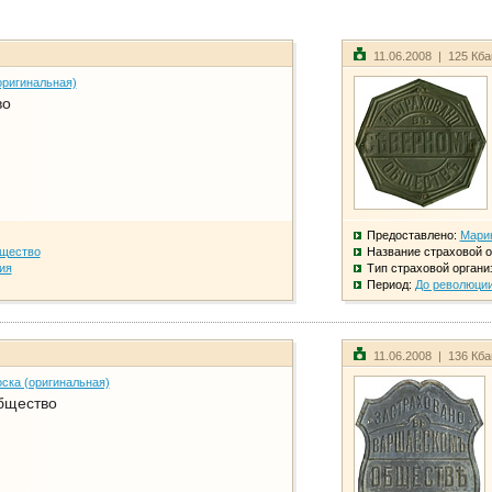
11.06.2008 | 125 Кб
оригинальная)
во
Предоставлено:
Мари
бщество
Название страховой о
ия
Тип страховой органи
Период:
До революци
11.06.2008 | 136 Кб
ска (оригинальная)
бщество