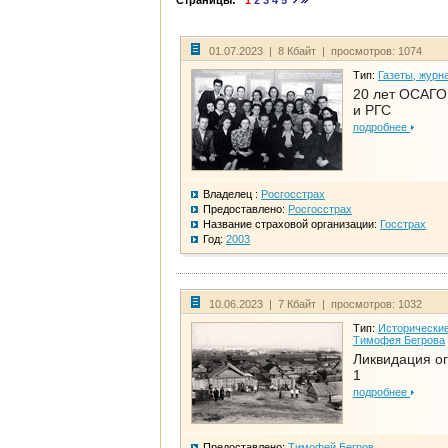
Страницы:
1
2
3
4
5
01.07.2023 | 8 Кбайт | просмотров: 1074
Тип:
Газеты, журн
20 лет ОСАГО.
и РГС
подробнее
Владелец :
Росгосстрах
Предоставлено:
Росгосстрах
Название страховой организации:
Госстрах
Год:
2003
10.06.2023 | 7 Кбайт | просмотров: 1032
Тип:
Исторические
Тимофея Бегрова
Ликвидация ог
1
подробнее
Предоставлено:
Тимофей Бегров