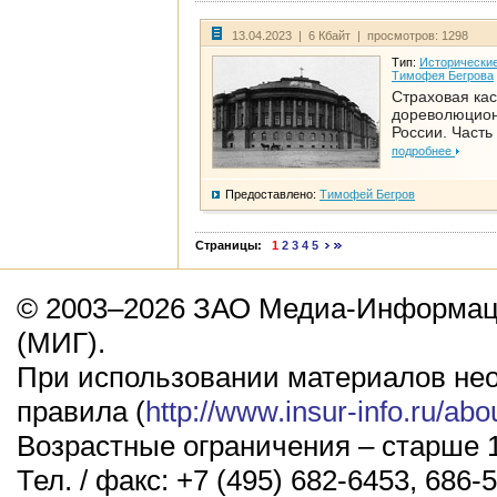
13.04.2023 | 6 Кбайт | просмотров: 1298
Тип:
Исторические
Тимофея Бегрова
Страховая кас
дореволюцио
России. Часть
подробнее
Предоставлено:
Тимофей Бегров
Страницы:
1
2
3
4
5
© 2003–2026 ЗАО Медиа-Информаци
(МИГ).
При использовании материалов не
правила (
http://www.insur-info.ru/abo
Возрастные ограничения – старше 1
Тел. / факс: +7 (495) 682-6453, 686-5