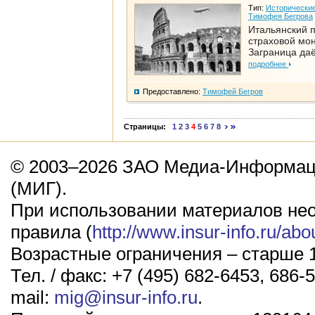
Тип:
Исторические
Тимофея Бегрова
Итальянский п
страховой мо
Заграница да
подробнее
Предоставлено:
Тимофей Бегров
Страницы:
1
2
3
4
5
6
7
8
© 2003–2026 ЗАО Медиа-Информаци
(МИГ).
При использовании материалов не
правила (
http://www.insur-info.ru/abo
Возрастные ограничения – старше 1
Тел. / факс: +7 (495) 682-6453, 686-5
mail:
mig@insur-info.ru
.