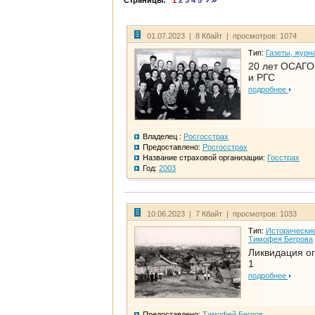
Страницы:
1
2
3
4
5
01.07.2023 | 8 Кбайт | просмотров: 1074
Тип:
Газеты, журн
20 лет ОСАГО.
и РГС
подробнее
Владелец :
Росгосстрах
Предоставлено:
Росгосстрах
Название страховой организации:
Госстрах
Год:
2003
10.06.2023 | 7 Кбайт | просмотров: 1033
Тип:
Исторические
Тимофея Бегрова
Ликвидация ог
1
подробнее
Предоставлено:
Тимофей Бегров