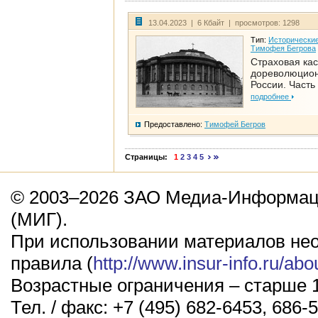
13.04.2023 | 6 Кбайт | просмотров: 1298
Тип:
Исторические
Тимофея Бегрова
Страховая кас
дореволюцио
России. Часть
подробнее
Предоставлено:
Тимофей Бегров
Страницы:
1
2
3
4
5
© 2003–2026 ЗАО Медиа-Информаци
(МИГ).
При использовании материалов не
правила (
http://www.insur-info.ru/abo
Возрастные ограничения – старше 1
Тел. / факс: +7 (495) 682-6453, 686-5