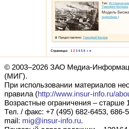
Тип:
Исторические
Тимофея Бегрова
Модель Бисм
подробнее
Предоставлено:
Тимофей Бегров
Страницы:
1
2
3
4
5
6
© 2003–2026 ЗАО Медиа-Информаци
(МИГ).
При использовании материалов не
правила (
http://www.insur-info.ru/abo
Возрастные ограничения – старше 1
Тел. / факс: +7 (495) 682-6453, 686-5
mail:
mig@insur-info.ru
.