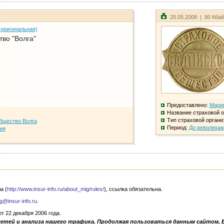
20.05.2008 | 80 Кба
(оригинальная)
во "Волга"
Предоставлено:
Мари
Название страховой о
Тип страховой органи
бщество Волга
Период:
До революци
ия
а (
http://www.insur-info.ru/about_mig/rules/
), ссылка обязательна.
g@insur-info.ru
.
 22 декабря 2006 года.
сетей и анализа нашего трафика. Продолжая пользоваться данным сайтом, 