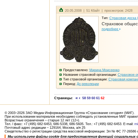
20.05.2008 | 51 Кбайт | просмотров: 2428
Тип:
Страховая доска 
Страховое общест
подробнее
Предоставлено:
Марина Моисеенко
Название страховой организации:
Страховое о
Тип страховой организации:
Страховая компан
Период:
До революции
Страницы:
58
59
60
61
62
© 2003–2026 ЗАО Медиа-Информационная Группа «Страхование сегодня» (МИГ).
При использовании материалов необходимо соблюдать установленные МИГ правил
Возрастные ограничения – старше 12 лет (12+).
Тел. / факс: +7 (495) 682-6453, 686-5338, 686-5605. Тел.: +7 (495) 682-6453. E-mail:
mi
Почтовый адрес редакции – 129164, Москва, а/я 25
Свидетельство о регистрации средства массовой информации: Эл № ФС 77-26586 от
Мы используем файлы cookie для предоставления функций социальных 