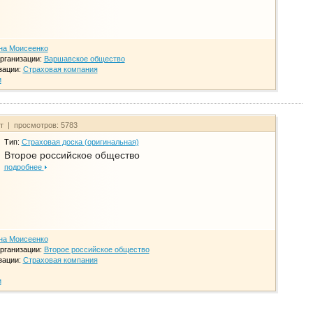
на Моисеенко
рганизации:
Варшавское общество
зации:
Страховая компания
и
йт | просмотров: 5783
Тип:
Страховая доска (оригинальная)
Второе российское общество
подробнее
на Моисеенко
рганизации:
Второе российское общество
зации:
Страховая компания
и