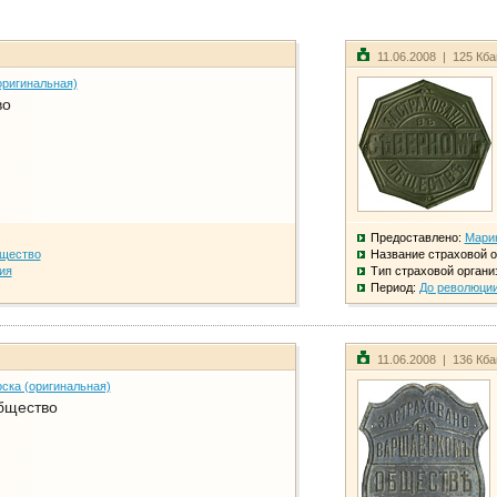
11.06.2008 | 125 Кб
оригинальная)
во
Предоставлено:
Мари
бщество
Название страховой о
ия
Тип страховой органи
Период:
До революци
11.06.2008 | 136 Кб
ска (оригинальная)
бщество