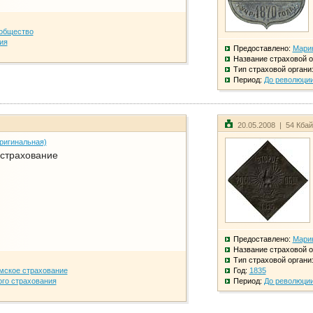
общество
ия
Предоставлено:
Мари
Название страховой о
Тип страховой органи
Период:
До революци
20.05.2008 | 54 Кба
ригинальная)
 страхование
Предоставлено:
Мари
Название страховой о
Тип страховой органи
мское страхование
Год:
1835
го страхования
Период:
До революци