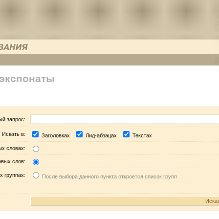
 экспонаты
ый запрос:
Искать в:
Заголовках
Лид-абзацах
Текстах
ых словах:
евых слов:
х группах:
После выбора данного пункта откроется список групп