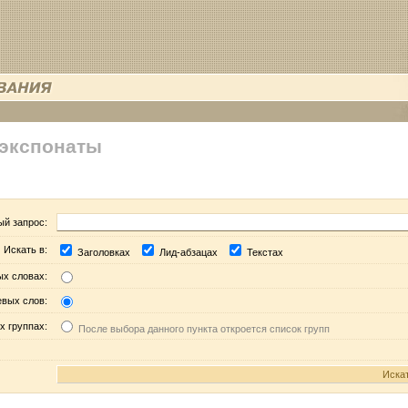
 экспонаты
ый запрос:
Искать в:
Заголовках
Лид-абзацах
Текстах
ых словах:
евых слов:
х группах:
После выбора данного пункта откроется список групп