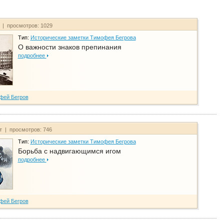
т | просмотров: 1029
Тип:
Исторические заметки Тимофея Бегрова
О важности знаков препинания
подробнее
фей Бегров
йт | просмотров: 746
Тип:
Исторические заметки Тимофея Бегрова
Борьба с надвигающимся игом
подробнее
фей Бегров