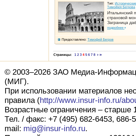
Тип:
Исторические
Тимофея Бегрова
Итальянский п
страховой мо
Заграница да
подробнее
Предоставлено:
Тимофей Бегров
Страницы:
1
2
3
4
5
6
7
8
© 2003–2026 ЗАО Медиа-Информаци
(МИГ).
При использовании материалов не
правила (
http://www.insur-info.ru/abo
Возрастные ограничения – старше 1
Тел. / факс: +7 (495) 682-6453, 686-5
mail:
mig@insur-info.ru
.