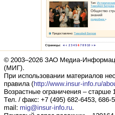
Тип:
Исторические
Тимофея Бегрова
Общество стр
знаний
подробнее
Предоставлено:
Тимофей Бегров
Страницы:
2
3
4
5
6
7
8
9
10
© 2003–2026 ЗАО Медиа-Информаци
(МИГ).
При использовании материалов не
правила (
http://www.insur-info.ru/abo
Возрастные ограничения – старше 1
Тел. / факс: +7 (495) 682-6453, 686-5
mail:
mig@insur-info.ru
.