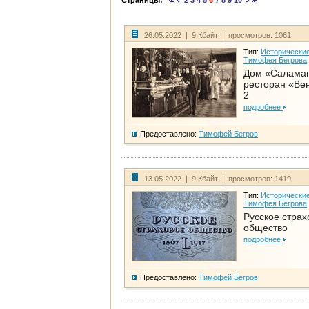
Страницы:
2
3
4
5
6
7
8
9
10
26.05.2022 | 9 Кбайт | просмотров: 1061
Тип:
Исторические
Тимофея Бегрова
Дом «Салама
ресторан «Вен
2
подробнее
Предоставлено:
Тимофей Бегров
13.05.2022 | 9 Кбайт | просмотров: 1419
Тип:
Исторические
Тимофея Бегрова
Русское страх
общество
подробнее
Предоставлено:
Тимофей Бегров