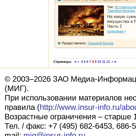
Тип:
Исторические
Тимофея Бегрова
На какую сум
имущества в Р
Часть 2
подробнее
Предоставлено:
Тимофей Бегров
Страницы:
4
5
6
7
8
9
10
11
12
© 2003–2026 ЗАО Медиа-Информаци
(МИГ).
При использовании материалов не
правила (
http://www.insur-info.ru/abo
Возрастные ограничения – старше 1
Тел. / факс: +7 (495) 682-6453, 686-5
mail:
mig@insur-info.ru
.