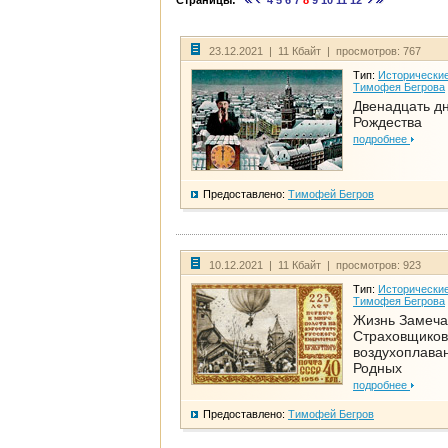
Страницы:
4
5
6
7
8
9
10
11
12
23.12.2021 | 11 Кбайт | просмотров: 767
Тип:
Исторические
Тимофея Бегрова
Двенадцать д
Рождества
подробнее
Предоставлено:
Тимофей Бегров
10.12.2021 | 11 Кбайт | просмотров: 923
Тип:
Исторические
Тимофея Бегрова
Жизнь Замеча
Страховщиков
воздухоплаван
Родных
подробнее
Предоставлено:
Тимофей Бегров